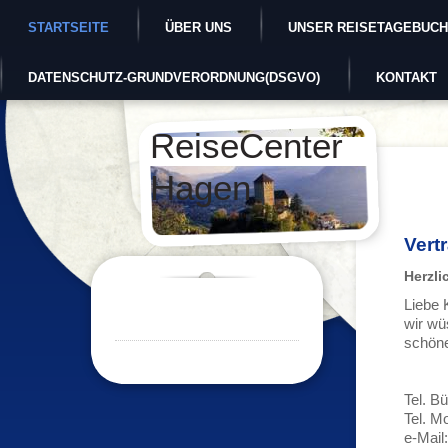
STARTSEITE
ÜBER UNS
UNSER REISETAGEBUCH
DATENSCHUTZ-GRUNDVERORDNUNG(DSGVO)
KONTAKT
ReiseCenter
Hagen
Vert
Herzl
Liebe 
wir wü
schöne
Tel. B
Tel. M
e-Mail