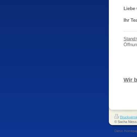
Liebe
Ihr T
Stand:
Öffnun
Di. 
Mit.
Do. 
Fr. 
Wir 
Druckversi
© Sacha Niess
Diese Homepa